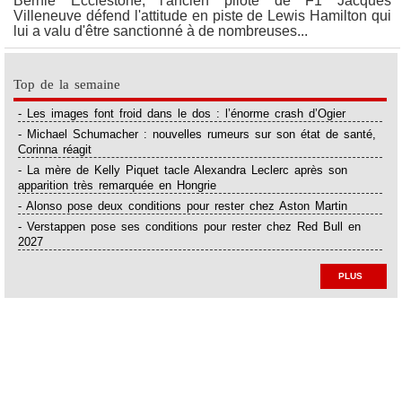
Bernie Ecclestone, l'ancien pilote de F1 Jacques
Villeneuve défend l'attitude en piste de Lewis Hamilton qui
lui a valu d'être sanctionné à de nombreuses...
Top de la semaine
- Les images font froid dans le dos : l’énorme crash d’Ogier
- Michael Schumacher : nouvelles rumeurs sur son état de santé,
Corinna réagit
- La mère de Kelly Piquet tacle Alexandra Leclerc après son
apparition très remarquée en Hongrie
- Alonso pose deux conditions pour rester chez Aston Martin
- Verstappen pose ses conditions pour rester chez Red Bull en
2027
PLUS