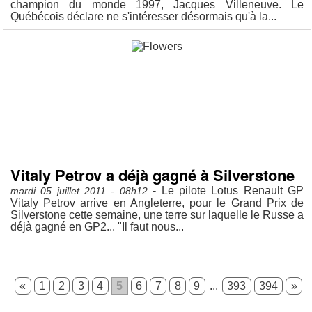
champion du monde 1997, Jacques Villeneuve. Le
Québécois déclare ne s'intéresser désormais qu'à la...
Vitaly Petrov a déjà gagné à Silverstone
- Le pilote Lotus Renault GP
mardi 05 juillet 2011 - 08h12
Vitaly Petrov arrive en Angleterre, pour le Grand Prix de
Silverstone cette semaine, une terre sur laquelle le Russe a
déjà gagné en GP2... "Il faut nous...
«
1
2
3
4
5
6
7
8
9
...
393
394
»