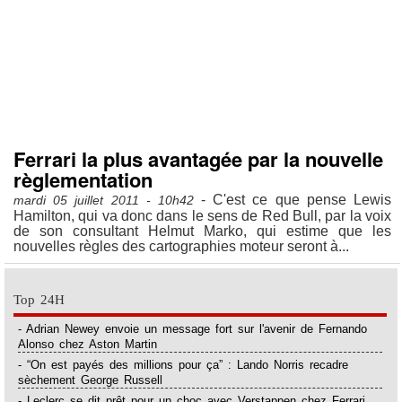
Ferrari la plus avantagée par la nouvelle
règlementation
- C'est ce que pense Lewis
mardi 05 juillet 2011 - 10h42
Hamilton, qui va donc dans le sens de Red Bull, par la voix
de son consultant Helmut Marko, qui estime que les
nouvelles règles des cartographies moteur seront à...
Top 24H
- Adrian Newey envoie un message fort sur l'avenir de Fernando
Alonso chez Aston Martin
- “On est payés des millions pour ça” : Lando Norris recadre
sèchement George Russell
- Leclerc se dit prêt pour un choc avec Verstappen chez Ferrari