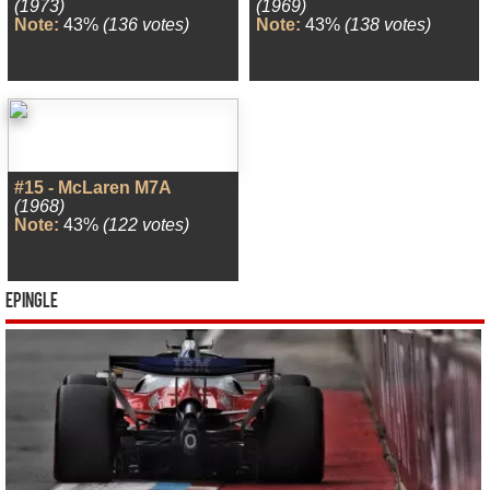
(1973)
(1969)
Note:
43%
(136 votes)
Note:
43%
(138 votes)
#15 - McLaren M7A
(1968)
Note:
43%
(122 votes)
Epingle