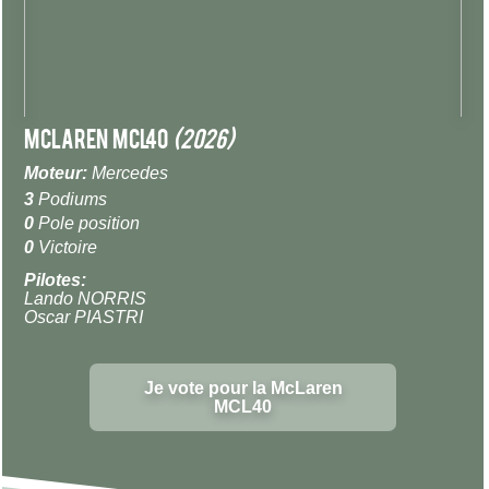
McLaren MCL40
(2026)
Moteur:
Mercedes
3
Podiums
0
Pole position
0
Victoire
Pilotes:
Lando NORRIS
Oscar PIASTRI
Je vote pour la McLaren
MCL40