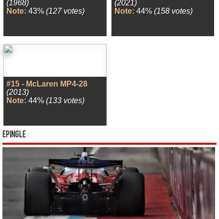
(1968)
(2021)
Note:
43%
(127 votes)
Note:
44%
(158 votes)
#15 - McLaren MP4-28
(2013)
Note:
44%
(133 votes)
Epingle