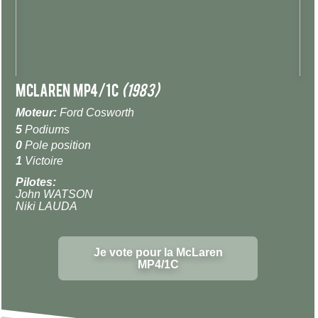
McLaren MP4/1C
(1983)
Moteur:
Ford Cosworth
5
Podiums
0
Pole position
1
Victoire
Pilotes:
John WATSON
Niki LAUDA
Je vote pour la McLaren
MP4/1C