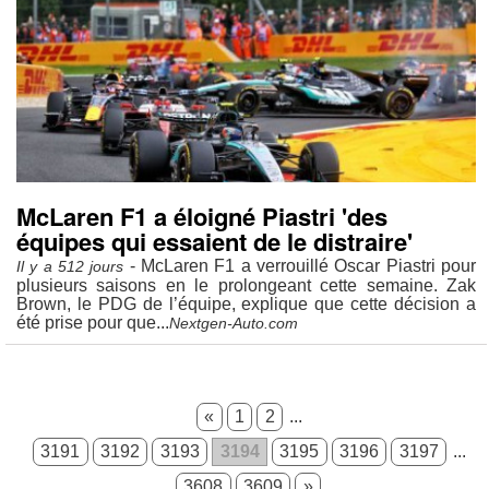
McLaren F1 a éloigné Piastri 'des
équipes qui essaient de le distraire'
- McLaren F1 a verrouillé Oscar Piastri pour
Il y a 512 jours
plusieurs saisons en le prolongeant cette semaine. Zak
Brown, le PDG de l’équipe, explique que cette décision a
été prise pour que...
Nextgen-Auto.com
«
1
2
...
3191
3192
3193
3194
3195
3196
3197
...
3608
3609
»