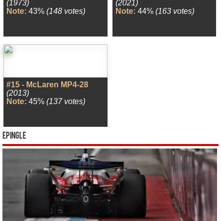
(1973)
(2021)
Note:
43%
(148 votes)
Note:
44%
(163 votes)
#15 - McLaren MP4-28
(2013)
Note:
45%
(137 votes)
Epingle