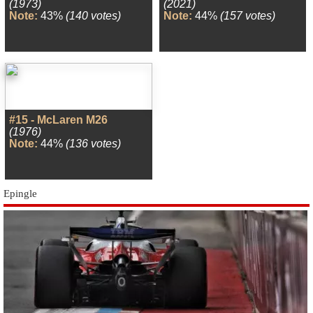
(1973)
(2021)
Note:
43%
(140 votes)
Note:
44%
(157 votes)
#15 - McLaren M26
(1976)
Note:
44%
(136 votes)
Epingle