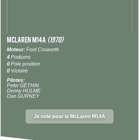
McLaren M14A
(1970)
Moteur:
Ford Cosworth
4
Podiums
0
Pole position
0
Victoire
Pilotes:
Peter GETHIN
Denny HULME
Dan GURNEY
Je vote pour la McLaren M14A