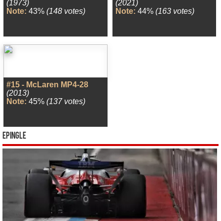
(1973)
(2021)
Note:
43%
(148 votes)
Note:
44%
(163 votes)
#15 - McLaren MP4-28
(2013)
Note:
45%
(137 votes)
Epingle