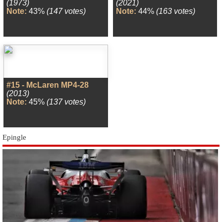
(1973)
(2021)
Note:
43%
(147 votes)
Note:
44%
(163 votes)
#15 - McLaren MP4-28
(2013)
Note:
45%
(137 votes)
Epingle