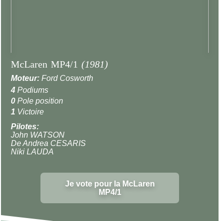
McLaren MP4/1
(1981)
Moteur:
Ford Cosworth
4
Podiums
0
Pole position
1
Victoire
Pilotes:
John WATSON
De Andrea CESARIS
Niki LAUDA
Je vote pour la McLaren
MP4/1