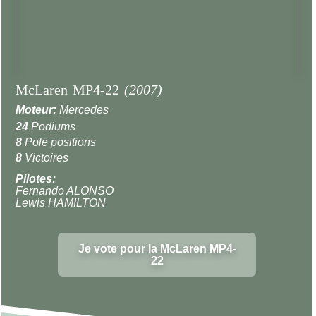
McLaren MP4-22
(2007)
Moteur:
Mercedes
24
Podiums
8
Pole positions
8
Victoires
Pilotes:
Fernando ALONSO
Lewis HAMILTON
Je vote pour la McLaren MP4-
22