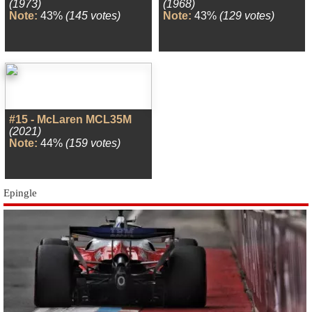
(1973)
(1968)
Note:
43%
(145 votes)
Note:
43%
(129 votes)
#15 - McLaren MCL35M
(2021)
Note:
44%
(159 votes)
Epingle