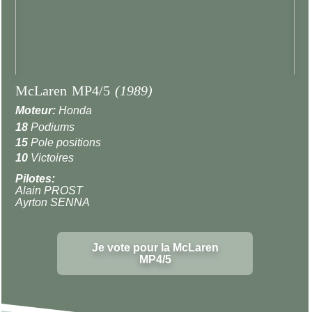
McLaren MP4/5
(1989)
Moteur:
Honda
18
Podiums
15
Pole positions
10
Victoires
Pilotes:
Alain PROST
Ayrton SENNA
Je vote pour la McLaren
MP4/5