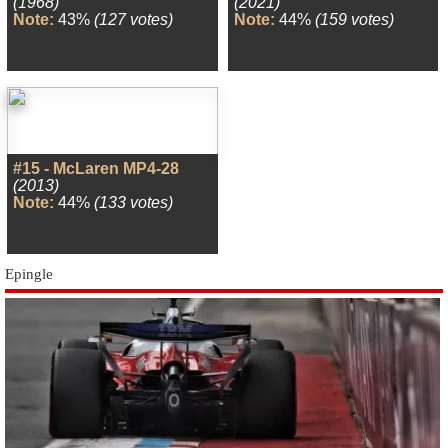
(1968)
(2021)
Note:
43%
(127 votes)
Note:
44%
(159 votes)
#15 - McLaren MP4-28
(2013)
Note:
44%
(133 votes)
Epingle