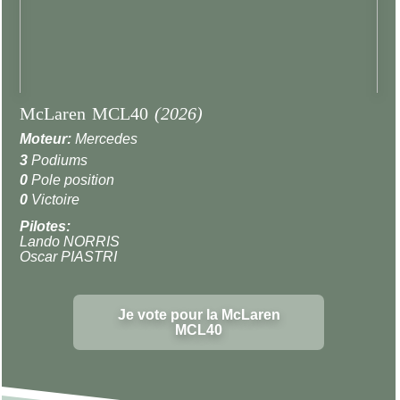
McLaren MCL40
(2026)
Moteur:
Mercedes
3
Podiums
0
Pole position
0
Victoire
Pilotes:
Lando NORRIS
Oscar PIASTRI
Je vote pour la McLaren
MCL40