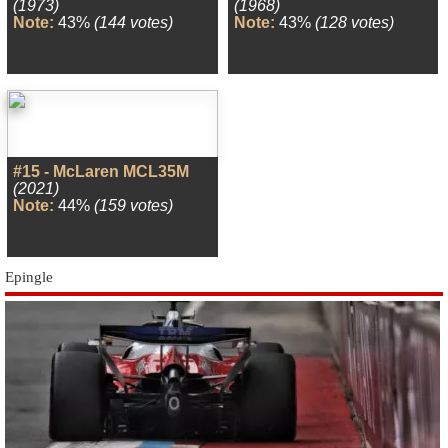
(1973)
(1968)
Note:
43%
(144 votes)
Note:
43%
(128 votes)
#15 - McLaren MCL35M
(2021)
Note:
44%
(159 votes)
Epingle