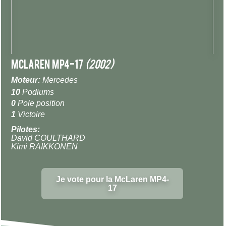
McLaren MP4-17
(2002)
Moteur:
Mercedes
10
Podiums
0
Pole position
1
Victoire
Pilotes:
David COULTHARD
Kimi RAIKKONEN
Je vote pour la McLaren MP4-
17