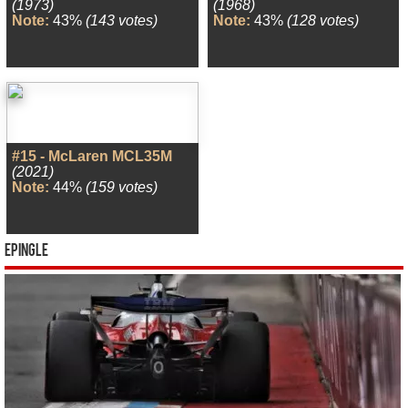
(1973)
(1968)
Note:
43%
(143 votes)
Note:
43%
(128 votes)
#15 - McLaren MCL35M
(2021)
Note:
44%
(159 votes)
Epingle