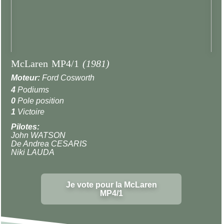
McLaren MP4/1
(1981)
Moteur:
Ford Cosworth
4
Podiums
0
Pole position
1
Victoire
Pilotes:
John WATSON
De Andrea CESARIS
Niki LAUDA
Je vote pour la McLaren
MP4/1