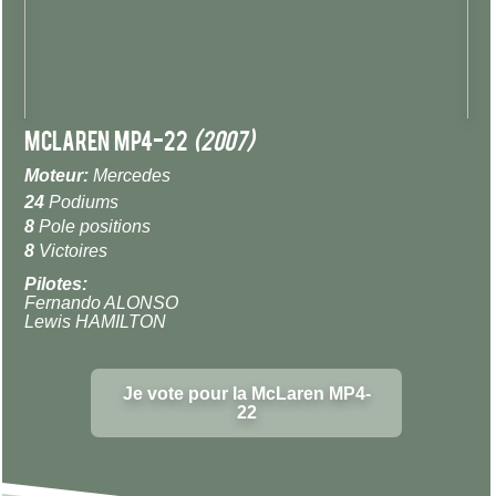
McLaren MP4-22
(2007)
Moteur:
Mercedes
24
Podiums
8
Pole positions
8
Victoires
Pilotes:
Fernando ALONSO
Lewis HAMILTON
Je vote pour la McLaren MP4-
22