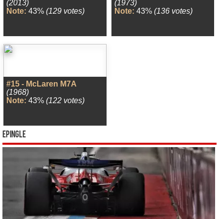
(2013)
(1973)
Note:
43%
(129 votes)
Note:
43%
(136 votes)
#15 - McLaren M7A
(1968)
Note:
43%
(122 votes)
Epingle