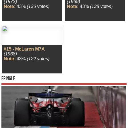
(1973)
(1969)
Note:
43%
(136 votes)
Note:
43%
(138 votes)
#15 - McLaren M7A
(1968)
Note:
43%
(122 votes)
Epingle