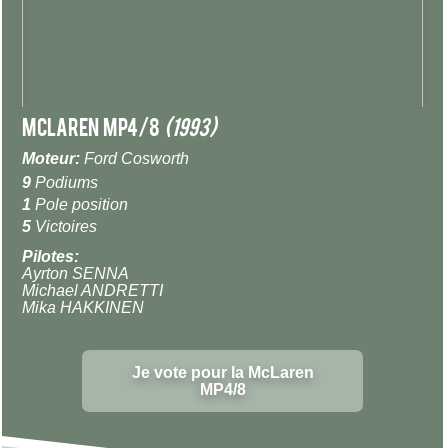
McLaren MP4/8
(1993)
Moteur:
Ford Cosworth
9
Podiums
1
Pole position
5
Victoires
Pilotes:
Ayrton SENNA
Michael ANDRETTI
Mika HAKKINEN
Je vote pour la McLaren
MP4/8