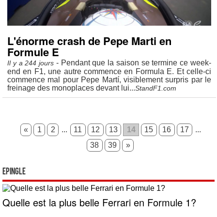
L'énorme crash de Pepe Marti en
Formule E
- Pendant que la saison se termine ce week-
Il y a 244 jours
end en F1, une autre commence en Formula E. Et celle-ci
commence mal pour Pepe Martí, visiblement surpris par le
freinage des monoplaces devant lui...
StandF1.com
«
1
2
...
11
12
13
14
15
16
17
...
38
39
»
Epingle
Quelle est la plus belle Ferrari en Formule 1?