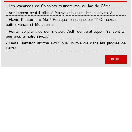
- Les vacances de Colapinto tournent mal au lac de Côme
- Verstappen peut-il offrir à Sainz le baquet de ses rêves ?
- Flavio Briatore : « Ma ! Pourquoi on gagne pas ? On devrait
battre Ferrari et McLaren »
- Ferrari se plaint de son moteur, Wolff contre-attaque : 'ils sont à
peu près à notre niveau'
- Lewis Hamilton affirme avoir joué un rôle clé dans les progrès de
Ferrari
PLUS