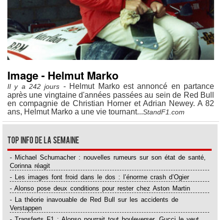
Image - Helmut Marko
- Helmut Marko est annoncé en partance
Il y a 242 jours
après une vingtaine d'années passées au sein de Red Bull
en compagnie de Christian Horner et Adrian Newey. A 82
ans, Helmut Marko a une vie tournant...
StandF1.com
Top Info de la semaine
- Michael Schumacher : nouvelles rumeurs sur son état de santé,
Corinna réagit
- Les images font froid dans le dos : l’énorme crash d’Ogier
- Alonso pose deux conditions pour rester chez Aston Martin
- La théorie inavouable de Red Bull sur les accidents de
Verstappen
- Transferts F1 : Alonso pourrait tout bouleverser, Gucci le veut