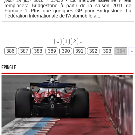
- La marque italienne Pirelli
jeudi 24 juin 2010 - 13h38
remplacera Bridgestone à partir de la saison 2011 de
Formule 1. Plus que quelques GP pour Bridgestone. La
Fédération Internationale de l'Automobile a...
«
1
2
...
386
387
388
389
390
391
392
393
394
»
Epingle