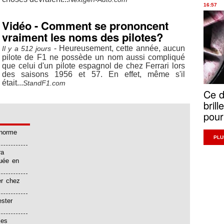
16:57
Vidéo - Comment se prononcent
vraiment les noms des pilotes?
- Heureusement, cette année, aucun
Il y a 512 jours
pilote de F1 ne possède un nom aussi compliqué
que celui d'un pilote espagnol de chez Ferrari lors
des saisons 1956 et 57. En effet, même s'il
était...
StandF1.com
Ce d
brill
pour
énorme
PLU
ra
quée en
er chez
ester
les