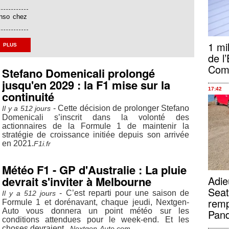
onso chez
1 mi
PLUS
de l’
Comm
Stefano Domenicali prolongé
jusqu'en 2029 : la F1 mise sur la
17:42
continuité
- Cette décision de prolonger Stefano
Il y a 512 jours
Domenicali s’inscrit dans la volonté des
actionnaires de la Formule 1 de maintenir la
stratégie de croissance initiée depuis son arrivée
en 2021.
F1i.fr
Météo F1 - GP d'Australie : La pluie
Adie
devrait s'inviter à Melbourne
Seat
- C’est reparti pour une saison de
Il y a 512 jours
remp
Formule 1 et dorénavant, chaque jeudi, Nextgen-
Auto vous donnera un point météo sur les
Pan
conditions attendues pour le week-end. Et les
choses devraient...
Nextgen-Auto.com