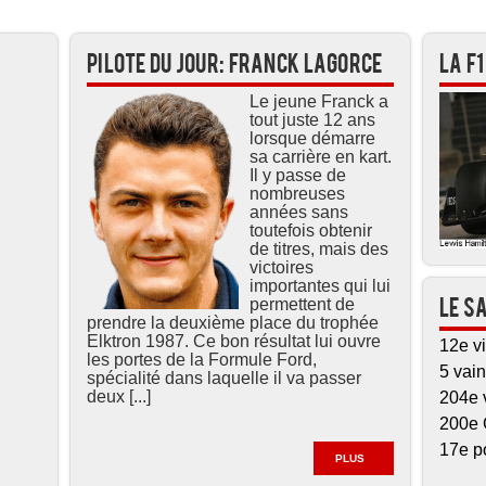
Pilote du jour: Franck LAGORCE
La F
Le jeune Franck a
tout juste 12 ans
lorsque démarre
sa carrière en kart.
Il y passe de
nombreuses
années sans
toutefois obtenir
de titres, mais des
victoires
importantes qui lui
permettent de
Le s
prendre la deuxième place du trophée
Elktron 1987. Ce bon résultat lui ouvre
12e vi
les portes de la Formule Ford,
5 vain
spécialité dans laquelle il va passer
deux [...]
204e 
200e 
17e p
PLUS