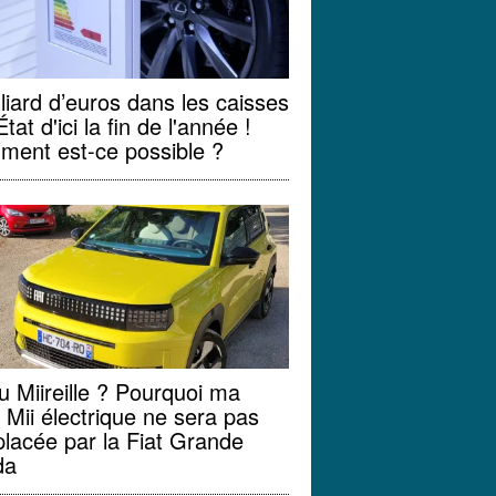
lliard d’euros dans les caisses
État d'ici la fin de l'année !
ent est-ce possible ?
u Miireille ? Pourquoi ma
 Mii électrique ne sera pas
lacée par la Fiat Grande
da