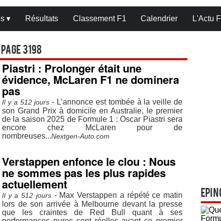
os
▾
Résultats
Classement F1
Calendrier
L'Actu F
 Page 3198
Piastri : Prolonger était une
évidence, McLaren F1 ne dominera
pas
- L’annonce est tombée à la veille de
Il y a 512 jours
son Grand Prix à domicile en Australie, le premier
de la saison 2025 de Formule 1 : Oscar Piastri sera
encore chez McLaren pour de
nombreuses...
Nextgen-Auto.com
Verstappen enfonce le clou : Nous
ne sommes pas les plus rapides
actuellement
Epin
- Max Verstappen a répété ce matin
Il y a 512 jours
lors de son arrivée à Melbourne devant la presse
que les craintes de Red Bull quant à ses
performances pures sont réelles avant ce premier