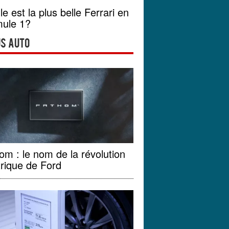
le est la plus belle Ferrari en
ule 1?
s Auto
om : le nom de la révolution
trique de Ford