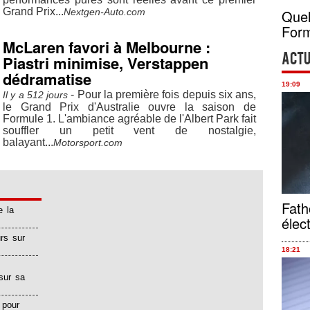
Grand Prix...
Quel
Nextgen-Auto.com
Form
McLaren favori à Melbourne :
Piastri minimise, Verstappen
Actu
dédramatise
19:09
- Pour la première fois depuis six ans,
Il y a 512 jours
le Grand Prix d'Australie ouvre la saison de
Formule 1. L'ambiance agréable de l'Albert Park fait
souffler un petit vent de nostalgie,
balayant...
Motorsport.com
Fath
e la
élec
rs sur
18:21
sur sa
 pour