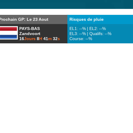
Prochain GP: Le 23 Aout
Risques de pluie
PAYS-BAS
EL1: --% | EL2: --%
Zandvoort
EL3: --% | Qualifs: --%
16
Jours
8
H
41
m
31
s
Course: --%