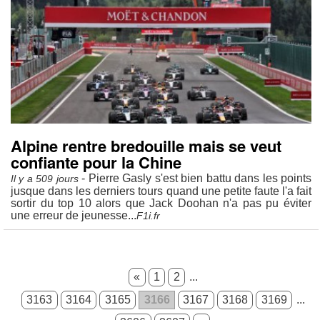
Alpine rentre bredouille mais se veut
confiante pour la Chine
- Pierre Gasly s'est bien battu dans les points
Il y a 509 jours
jusque dans les derniers tours quand une petite faute l'a fait
sortir du top 10 alors que Jack Doohan n'a pas pu éviter
une erreur de jeunesse...
F1i.fr
«
1
2
...
3163
3164
3165
3166
3167
3168
3169
...