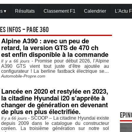
os
▾
Résultats
Classement F1
Calendrier
L'Actu F
es infos - Page 360
Alpine A390 : avec un peu de
retard, la version GTS de 470 ch
est enfin disponible à la commande
- Promise pour début 2026, l’Alpine
Il y a 66 jours
A390 GTS vient tout juste d’être ajoutée au
configurateur ! La berline fastback électrique se…
Automobile-Propre.com
Lancée en 2020 et restylée en 2023,
la citadine Hyundai i20 s’apprête à
changer de génération en devenant
de plus en plus électrifiée.
Epin
- SCOOP – La citadine Hyundai existe
Il y a 66 jours
depuis 2009 dans le catalogue du constructeur
coréen. La troisième génération sur notre sol