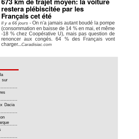
673 km de trajet moyen: la voiture
restera plébiscitée par les
Français cet été
- On n'a jamais autant boudé la pompe
Il y a 66 jours
(consommation en baisse de 14 % en mai, et même
-18 % chez Coopérative U), mais pas question de
renoncer aux congés. 64 % des Français vont
charger...
Caradisiac.com
la
 sur
res
ux Dacia
ton
arque
s