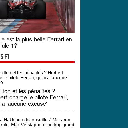
le est la plus belle Ferrari en
ule 1?
s F1
lton et les pénalités ?
ert charge le pilote Ferrari,
n'a 'aucune excuse'