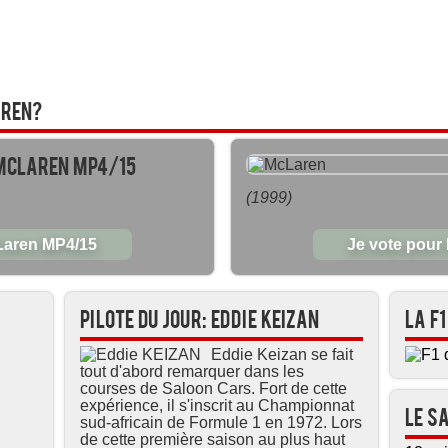
aren?
McLaren MP4/15
(1999)
cLaren MP4/15
Je vote pour
Pilote du jour: Eddie KEIZAN
La F
Eddie Keizan se fait
tout d'abord remarquer dans les
courses de Saloon Cars. Fort de cette
expérience, il s'inscrit au Championnat
Le s
sud-africain de Formule 1 en 1972. Lors
de cette première saison au plus haut