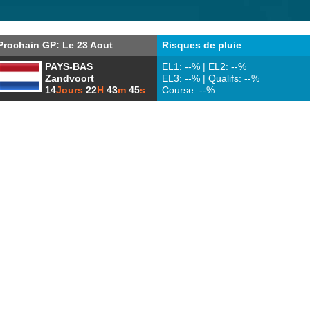
Prochain GP: Le 23 Aout
Risques de pluie
PAYS-BAS
EL1: --% | EL2: --%
Zandvoort
EL3: --% | Qualifs: --%
14
Jours
22
H
43
m
44
s
Course: --%