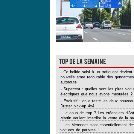
Top de la semaine
- Ce bolide saisi à un trafiquant devient 
nouvelle arme redoutable des gendarmes
autoroute
- Supertest : quelles sont les pires voitu
électriques que nous avons mesurées ?
- Exclusif : on a testé les deux nouvea
Duster pick-up 4x4
- Le coup de trop ? Les créanciers d'As
Martin veulent interdire la vente de la m
- Les Mercedes sont essentiellement de
voitures de pauvres !