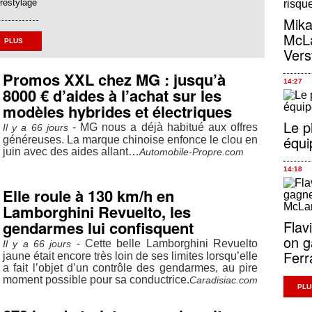
 restylage
Mika
McLa
PLUS
Vers
Promos XXL chez MG : jusqu’à
14:27
8000 € d’aides à l’achat sur les
modèles hybrides et électriques
Le p
- MG nous a déjà habitué aux offres
Il y a 66 jours
équi
généreuses. La marque chinoise enfonce le clou en
juin avec des aides allant…
Automobile-Propre.com
14:18
Elle roule à 130 km/h en
Lamborghini Revuelto, les
gendarmes lui confisquent
Flav
on g
- Cette belle Lamborghini Revuelto
Il y a 66 jours
Ferr
jaune était encore très loin de ses limites lorsqu’elle
a fait l’objet d’un contrôle des gendarmes, au pire
moment possible pour sa conductrice.
Caradisiac.com
PLU