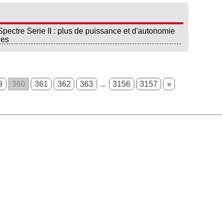
ctre Serie II : plus de puissance et d'autonomie
ues
9
360
361
362
363
...
3156
3157
»