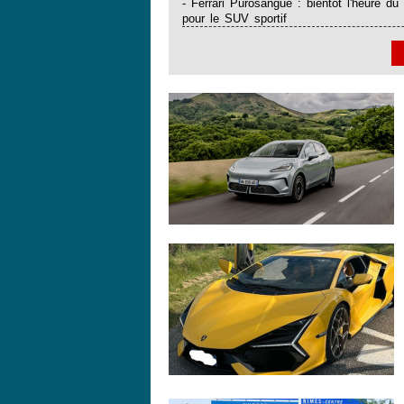
- Ferrari Purosangue : bientôt l'heure du
pour le SUV sportif