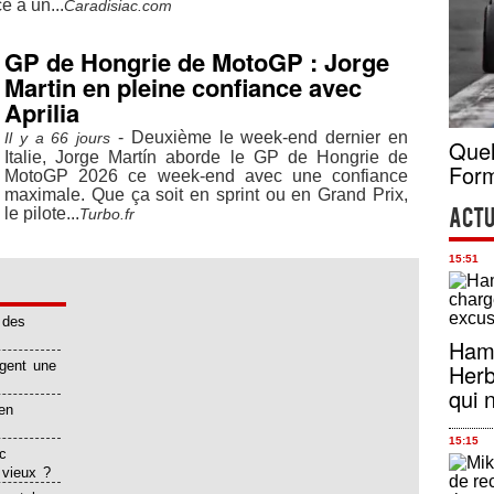
e à un...
Caradisiac.com
GP de Hongrie de MotoGP : Jorge
Martin en pleine confiance avec
Aprilia
- Deuxième le week-end dernier en
Il y a 66 jours
Quel
Italie, Jorge Martín aborde le GP de Hongrie de
Form
MotoGP 2026 ce week-end avec une confiance
maximale. Que ça soit en sprint ou en Grand Prix,
le pilote...
Turbo.fr
Actu
15:51
 des
Hami
igent une
Herb
qui 
en
15:15
c
 vieux ?