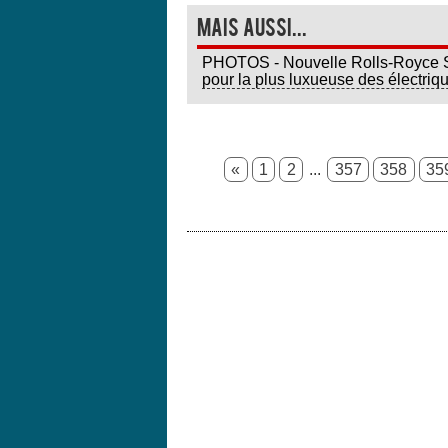
Mais aussi...
PHOTOS - Nouvelle Rolls-Royce Spe
pour la plus luxueuse des électriq
«
1
2
...
357
358
35