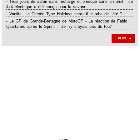
- Trois jours de safari sans recharge et presque sans un bruit : ce
4x4 électrique a été conçu pour la savane
- Vanlife : le Citroën Type Holidays sera-t-il le tube de l’été ?
- Le GP de Grande-Bretagne de MotoGP - La réaction de Fabio
Quartararo après le Sprint : "Je n'y croyais pas du tout"
PLUS