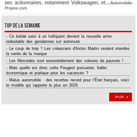
ses actionnaires, notamment Volkswagen, et…
Automobile-
Propre.com
Top de la semaine
- Ce bolide saisi à un trafiquant devient la nouvelle arme
redoutable des gendarmes sur autoroute
- Le coup de trop ? Les créanciers d'Aston Martin veulent interdire
la vente de la marque
- Les Mercedes sont essentiellement des voitures de pauvres !
- Mais quelle est donc cette Peugeot puissante, fiable,
économique et pratique pour les vacances ?
- Malus automobile : des recettes record pour l’État français, voici
le modèle qui rapporte le plus en 2026
PLUS