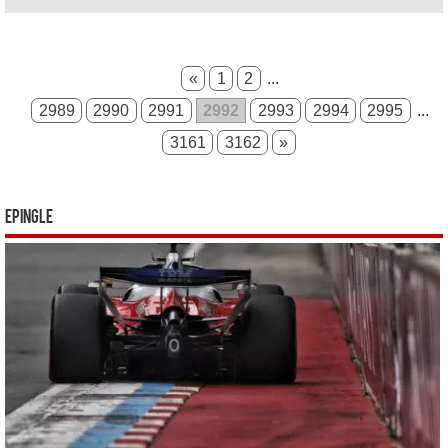
«
1
2
...
2989
2990
2991
2992
2993
2994
2995
...
3161
3162
»
Epingle