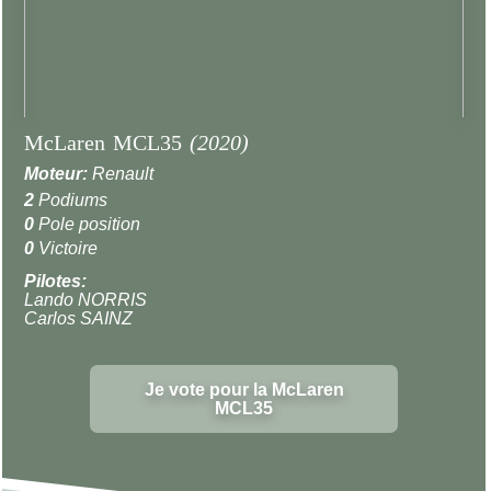
McLaren MCL35
(2020)
Moteur:
Renault
2
Podiums
0
Pole position
0
Victoire
Pilotes:
Lando NORRIS
Carlos SAINZ
Je vote pour la McLaren
MCL35