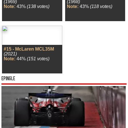
(1969)
(1968)
Note:
43%
(138 votes)
Note:
43%
(118 votes)
#15 - McLaren MCL35M
(2021)
Note:
44%
(151 votes)
Epingle