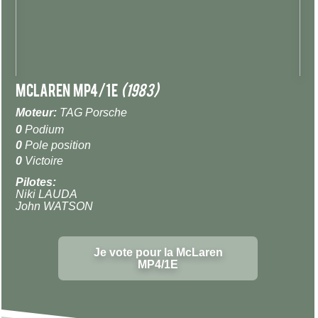
McLaren MP4/1E
(1983)
Moteur:
TAG Porsche
0
Podium
0
Pole position
0
Victoire
Pilotes:
Niki LAUDA
John WATSON
Je vote pour la McLaren
MP4/1E