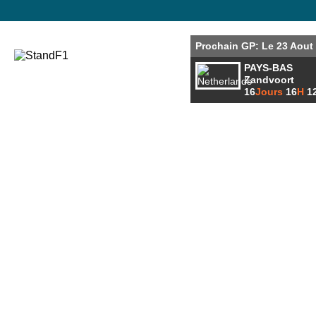
Prochain GP: Le 23 Aout
PAYS-BAS
Zandvoort
16
Jours
16
H
1