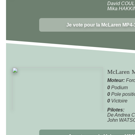
David COU
Mika HAKK
Je vote pour la McLaren MP4-
McLaren 
Moteur:
Ford
0
Podium
0
Pole positi
0
Victoire
Pilotes:
De Andrea 
John WATS