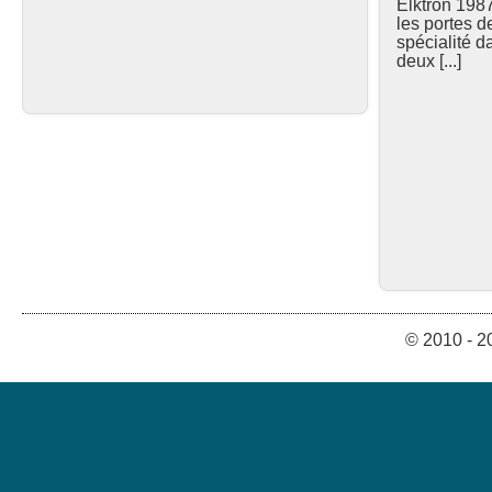
Elktron 1987
les portes d
spécialité d
deux [...]
© 2010 - 2