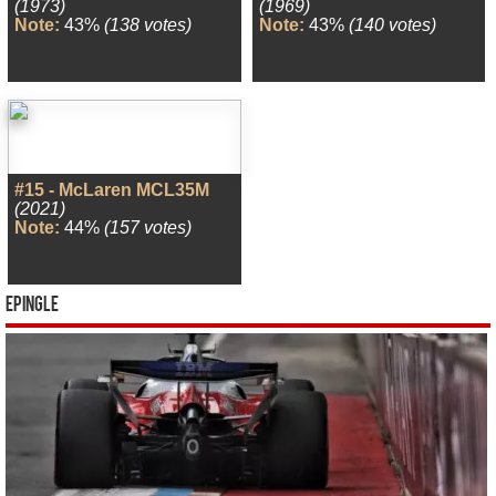
(1973)
(1969)
Note:
43%
(138 votes)
Note:
43%
(140 votes)
#15 - McLaren MCL35M
(2021)
Note:
44%
(157 votes)
Epingle