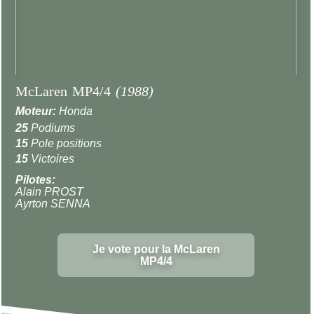
McLaren MP4/4
(1988)
Moteur:
Honda
25
Podiums
15
Pole positions
15
Victoires
Pilotes:
Alain PROST
Ayrton SENNA
Je vote pour la McLaren
MP4/4