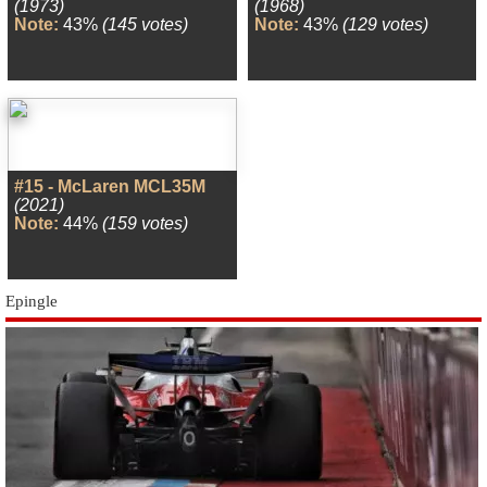
(1973)
(1968)
Note:
43%
(145 votes)
Note:
43%
(129 votes)
#15 - McLaren MCL35M
(2021)
Note:
44%
(159 votes)
Epingle