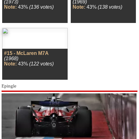
(1973)
(1969)
Note:
43%
(136 votes)
Note:
43%
(138 votes)
#15 - McLaren M7A
(1968)
Note:
43%
(122 votes)
Epingle