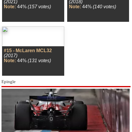
(2021)
(2018)
Note:
44%
(157 votes)
Note:
44%
(140 votes)
#15 - McLaren MCL32
(2017)
Note:
44%
(131 votes)
Epingle