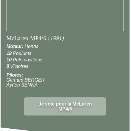
McLaren MP4/6
(1991)
Moteur:
Honda
18
Podiums
10
Pole positions
8
Victoires
Pilotes:
Gerhard BERGER
Ayrton SENNA
Je vote pour la McLaren
MP4/6