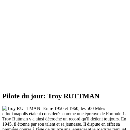
Pilote du jour: Troy RUTTMAN
Entre 1950 et 1960, les 500 Miles
d'Indianapolis étaient considérés comme une épreuve de Formule 1.
Troy Ruttman y a ainsi décroché un record qu'il détient toujours. En
1945, il étonne par son talent et sa jeunesse. Il dispute en effet sa
première course à l'âge de quinze ans, engageant le roadster familial