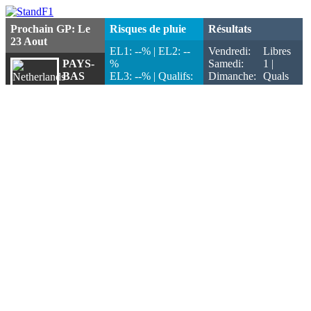
Prochain GP: Le
Risques de pluie
Résultats
23 Aout
EL1: --% | EL2: --
Vendredi:
Libres
PAYS-
%
Samedi:
1 |
BAS
EL3: --% | Qualifs:
Dimanche:
Quals
--%
Sprint
Zandvoort
Course: --%
Sprint | Quals
14
Jours
1
H
45
m
Course
15
s