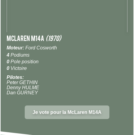
McLaren M14A
(1970)
Moteur:
Ford Cosworth
4
Podiums
0
Pole position
0
Victoire
Pilotes:
Peter GETHIN
Denny HULME
Dan GURNEY
Je vote pour la McLaren M14A