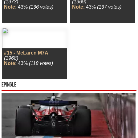
(1973)
(1969)
Note:
43%
(136 votes)
Note:
43%
(137 votes)
#15 - McLaren M7A
(1968)
Note:
43%
(118 votes)
Epingle