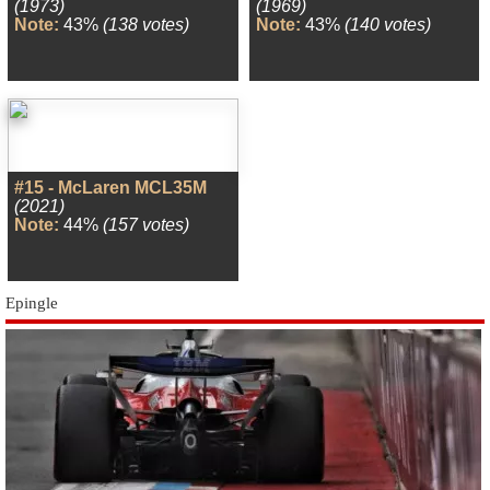
(1973)
(1969)
Note:
43%
(138 votes)
Note:
43%
(140 votes)
#15 - McLaren MCL35M
(2021)
Note:
44%
(157 votes)
Epingle