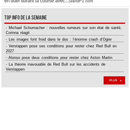
en duel durant la course avec...
StandF1.com
Top Info de la semaine
- Michael Schumacher : nouvelles rumeurs sur son état de santé,
Corinna réagit
- Les images font froid dans le dos : l’énorme crash d’Ogier
- Verstappen pose ses conditions pour rester chez Red Bull en
2027
- Alonso pose deux conditions pour rester chez Aston Martin
- La théorie inavouable de Red Bull sur les accidents de
Verstappen
PLUS