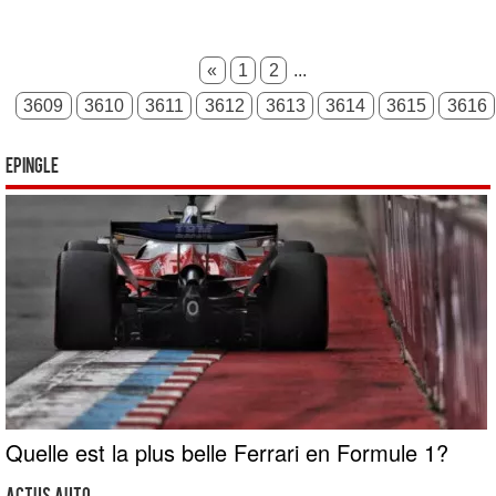
«
1
2
...
3609
3610
3611
3612
3613
3614
3615
3616
Epingle
Quelle est la plus belle Ferrari en Formule 1?