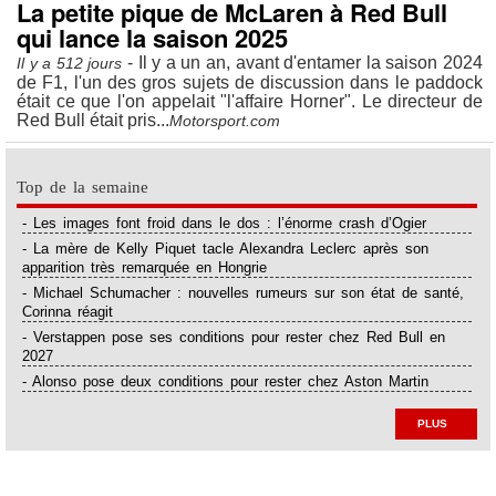
La petite pique de McLaren à Red Bull
qui lance la saison 2025
- Il y a un an, avant d'entamer la saison 2024
Il y a 512 jours
de F1, l'un des gros sujets de discussion dans le paddock
était ce que l'on appelait "l'affaire Horner". Le directeur de
Red Bull était pris...
Motorsport.com
Top de la semaine
- Les images font froid dans le dos : l’énorme crash d’Ogier
- La mère de Kelly Piquet tacle Alexandra Leclerc après son
apparition très remarquée en Hongrie
- Michael Schumacher : nouvelles rumeurs sur son état de santé,
Corinna réagit
- Verstappen pose ses conditions pour rester chez Red Bull en
2027
- Alonso pose deux conditions pour rester chez Aston Martin
PLUS