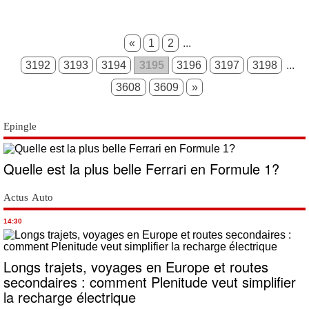
«
1
2
...
3192
3193
3194
3195
3196
3197
3198
...
3608
3609
»
Epingle
Quelle est la plus belle Ferrari en Formule 1?
Actus Auto
14:30
Longs trajets, voyages en Europe et routes
secondaires : comment Plenitude veut simplifier
la recharge électrique